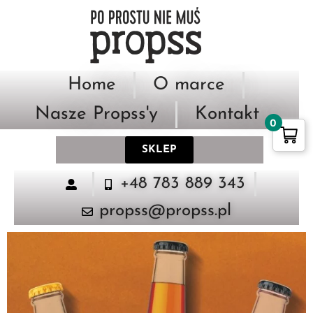
Skip
to
content
Home
O marce
Nasze Propss'y
Kontakt
0
SKLEP
+48 783 889 343
propss@propss.pl